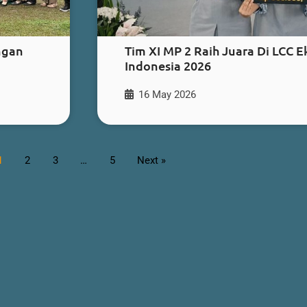
ngan
Tim XI MP 2 Raih Juara Di LCC 
Indonesia 2026
16 May 2026
1
2
3
…
5
Next »