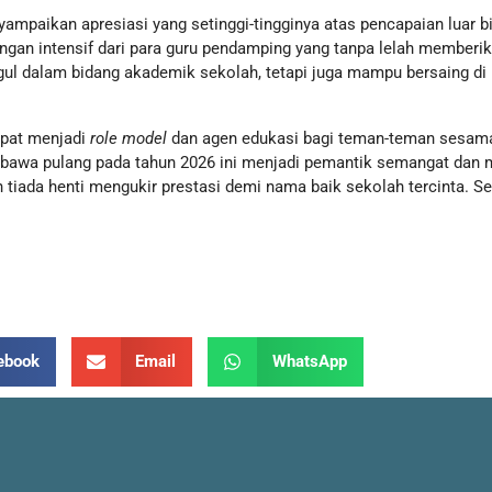
ampaikan apresiasi yang setinggi-tingginya atas pencapaian luar bia
ingan intensif dari para guru pendamping yang tanpa lelah memberika
gul dalam bidang akademik sekolah, tetapi juga mampu bersaing di r
apat menjadi
role model
dan agen edukasi bagi teman-teman sesa
ibawa pulang pada tahun 2026 ini menjadi pemantik semangat dan m
an tiada henti mengukir prestasi demi nama baik sekolah tercinta. S
ebook
Email
WhatsApp